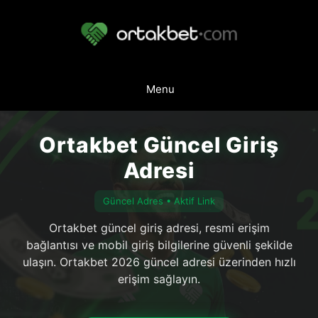
Icerige
atla
Menu
Ortakbet Güncel Giriş
Adresi
Güncel Adres • Aktif Link
Ortakbet güncel giriş adresi, resmi erişim
bağlantısı ve mobil giriş bilgilerine güvenli şekilde
ulaşın. Ortakbet 2026 güncel adresi üzerinden hızlı
erişim sağlayın.