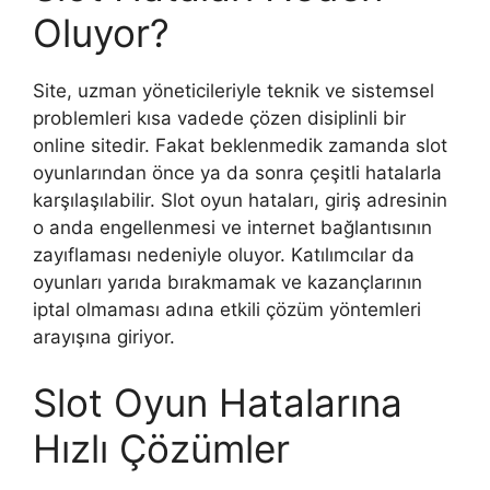
Oluyor?
Site, uzman yöneticileriyle teknik ve sistemsel
problemleri kısa vadede çözen disiplinli bir
online sitedir. Fakat beklenmedik zamanda slot
oyunlarından önce ya da sonra çeşitli hatalarla
karşılaşılabilir. Slot oyun hataları, giriş adresinin
o anda engellenmesi ve internet bağlantısının
zayıflaması nedeniyle oluyor. Katılımcılar da
oyunları yarıda bırakmamak ve kazançlarının
iptal olmaması adına etkili çözüm yöntemleri
arayışına giriyor.
Slot Oyun Hatalarına
Hızlı Çözümler