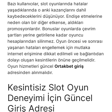
Bazı kullanıcılar, slot oyunlarında hatalar
yaşadıklarında o anki kazançlarını dahil
kaybedeceklerini düşünüyor. Endişe etmelerine
neden olan bir diğer etkense, aldıkları
promosyonlardır. Bonuslar oyunlarda çevrim
şartları yerine getirilene kadar oyuncu
hesaplarından silinmez. Oyun öncesi ve sonrası
yaşanan hataları engellemek için mutlaka
internet erişimine dikkat edilmeli ve bağlantıdan
dolayı oluşan kesintilerin önüne geçilmelidir.
Oyun hizmetleri güncel
Ortakbet giriş
adresinden alınmalıdır.
Kesintisiz Slot Oyun
Deneyimi İçin Güncel
Giriş Adresi