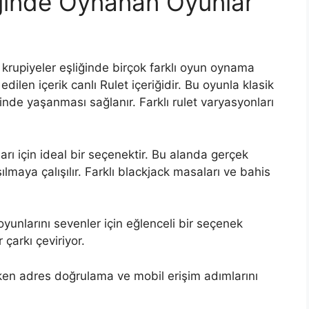
iğinde Oynanan Oyunlar
 krupiyeler eşliğinde birçok farklı oyun oynama
ilen içerik canlı Rulet içeriğidir. Bu oyunla klasik
inde yaşanması sağlanır. Farklı rulet varyasyonları
ları için ideal bir seçenektir. Bu alanda gerçek
ılmaya çalışılır. Farklı blackjack masaları ve bahis
 oyunlarını sevenler için eğlenceli bir seçenek
 çarkı çeviriyor.
erken adres doğrulama ve mobil erişim adımlarını