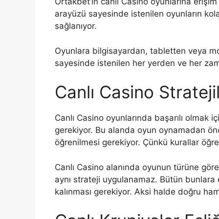
Ortakbet’in canlı Casino oyunlarına erişim
arayüzü sayesinde istenilen oyunların 
sağlanıyor.
Oyunlara bilgisayardan, tabletten veya mob
sayesinde istenilen her yerden ve her za
Canlı Casino Stratejil
Canlı Casino oyunlarında başarılı olmak içi
gerekiyor. Bu alanda oyun oynamadan önce
öğrenilmesi gerekiyor. Çünkü kurallar öğr
Canlı Casino alanında oyunun türüne göre, u
aynı strateji uygulanamaz. Bütün bunlara 
kalınması gerekiyor. Aksi halde doğru haml