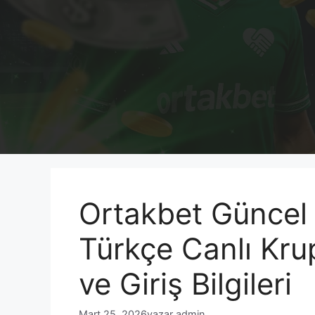
Ortakbet Güncel 
Türkçe Canlı Kru
ve Giriş Bilgileri
Mart 25, 2026
yazar
admin