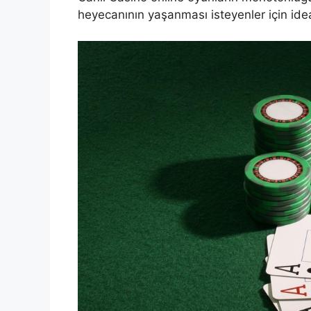
heyecanının yaşanması isteyenler için idea