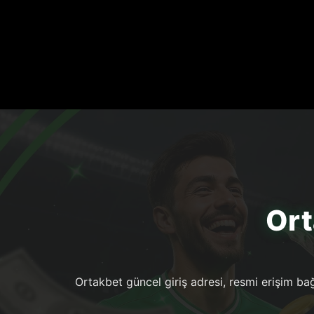
Icerige
atla
Ort
Ortakbet güncel giriş adresi, resmi erişim bağ