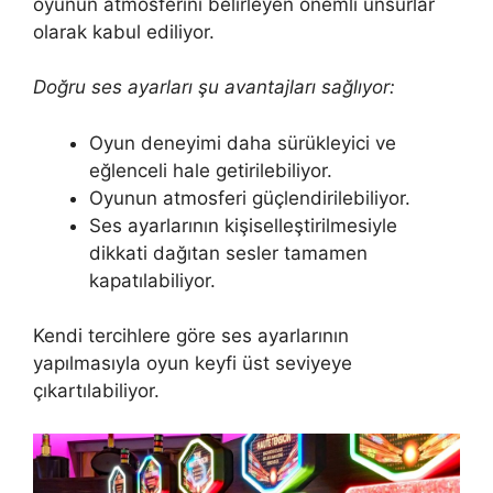
oyunun atmosferini belirleyen önemli unsurlar
olarak kabul ediliyor.
Doğru ses ayarları şu avantajları sağlıyor:
Oyun deneyimi daha sürükleyici ve
eğlenceli hale getirilebiliyor.
Oyunun atmosferi güçlendirilebiliyor.
Ses ayarlarının kişiselleştirilmesiyle
dikkati dağıtan sesler tamamen
kapatılabiliyor.
Kendi tercihlere göre ses ayarlarının
yapılmasıyla oyun keyfi üst seviyeye
çıkartılabiliyor.