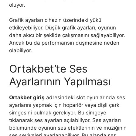
oluyor.
Grafik ayarları cihazın üzerindeki yükü
etkileyebiliyor. Düşük grafik ayarları, oyunun
daha akıcı bir şekilde çalışmasını sağlayabiliyor.
Ancak bu da performansın düşmesine neden
olabiliyor.
Ortakbet’te Ses
Ayarlarının Yapılması
Ortakbet giriş
adresindeki slot oyunlarında ses
ayarlarını yapmak için hoparlör veya dişli çark
simgesini bulmak gerekiyor. Bu simgeye
tıklanarak ses ayarları açılabiliyor. Ses ayarları
bölümünde oyunun ses efektlerinin ve müziğinin
ses seviyeleri ayarlanabiliyor. Bu alanda ses