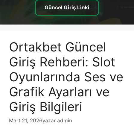
Güncel Giriş Linki
Ortakbet Güncel
Giriş Rehberi: Slot
Oyunlarında Ses ve
Grafik Ayarları ve
Giriş Bilgileri
Mart 21, 2026
yazar
admin