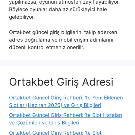
yapılmazsa, oyunun atmosferi zayıflayabiliyor.
Böylece oyunlar daha az sürükleyici hale
gelebiliyor.
Ortakbet güncel giriş bilgilerini takip ederken
adres doğrulama ve mobil erişim adımlarını
düzenli kontrol etmeniz önerilir.
Ortakbet Giriş Adresi
Ortakbet Güncel Giriş Rehberi: ’te Yeni Eklenen
Slotlar (Haziran 2026) ve Giriş Bilgileri
Ortakbet Güncel Giriş Rehberi: ’te Slot Hataları
ve Çözümleri ve Giriş Bilgileri
Ortakbet Güncel Giriş Rehberi: ’te Slot