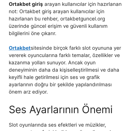
Ortakbet giriş
arayan kullanıcılar için hazırlanan
not: Ortakbet giriş arayan kullanıcılar için
hazırlanan bu rehber, ortakbetguncel.org
üzerinde güncel erişim ve güvenli kullanım
bilgilerini öne çıkarır.
Ortakbet
sitesinde birçok farklı slot oyununa yer
vererek oyuncularına farklı temalar, özellikler ve
kazanma yolları sunuyor. Ancak oyun
deneyiminin daha da kişiselleştirilmesi ve daha
keyifli hale getirilmesi için ses ve grafik
ayarlarının doğru bir şekilde yapılandırılması
önem arz ediyor.
Ses Ayarlarının Önemi
Slot oyunlarında ses efektleri ve müzikler,