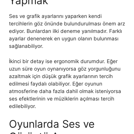
Yapmak
Ses ve grafik ayarlarını yaparken kendi
tercihlerin göz önünde bulundurulması önem arz
ediyor. Bunlardan ilki deneme yanılmadır. Farklı
ayarlar denenerek en uygun olanın bulunması
sağlanabiliyor.
İkinci bir detay ise ergonomik durumdur. Eğer
uzun süre oyun oynanıyorsa göz yorgunluğunu
azaltmak için düşük grafik ayarlarının tercih
edilmesi faydalı olabiliyor. Eğer oyunun
atmosferine daha fazla dahil olmak isteniyorsa
ses efektlerinin ve müziklerin açılması tercih
edilebiliyor.
Oyunlarda Ses ve