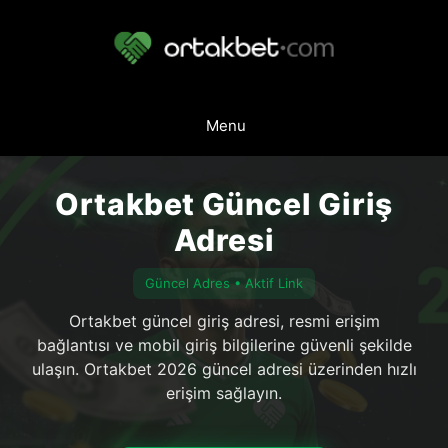
Icerige
atla
Menu
Ortakbet Güncel Giriş
Adresi
Güncel Adres • Aktif Link
Ortakbet güncel giriş adresi, resmi erişim
bağlantısı ve mobil giriş bilgilerine güvenli şekilde
ulaşın. Ortakbet 2026 güncel adresi üzerinden hızlı
erişim sağlayın.