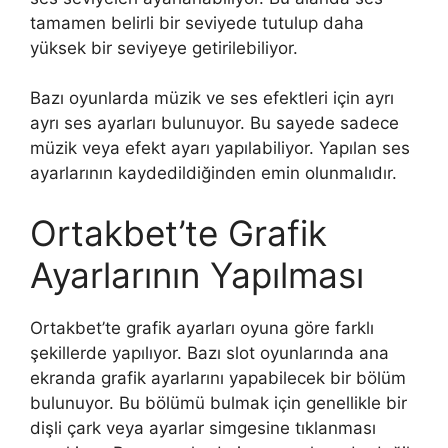
tamamen belirli bir seviyede tutulup daha
yüksek bir seviyeye getirilebiliyor.
Bazı oyunlarda müzik ve ses efektleri için ayrı
ayrı ses ayarları bulunuyor. Bu sayede sadece
müzik veya efekt ayarı yapılabiliyor. Yapılan ses
ayarlarının kaydedildiğinden emin olunmalıdır.
Ortakbet’te Grafik
Ayarlarının Yapılması
Ortakbet’te grafik ayarları oyuna göre farklı
şekillerde yapılıyor. Bazı slot oyunlarında ana
ekranda grafik ayarlarını yapabilecek bir bölüm
bulunuyor. Bu bölümü bulmak için genellikle bir
dişli çark veya ayarlar simgesine tıklanması