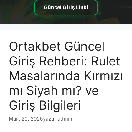
Güncel Giriş Linki
Ortakbet Güncel
Giriş Rehberi: Rulet
Masalarında Kırmızı
mı Siyah mı? ve
Giriş Bilgileri
Mart 20, 2026
yazar
admin