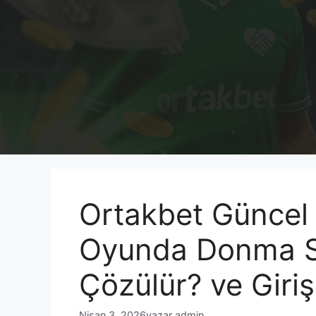
Ortakbet Güncel G
Oyunda Donma S
Çözülür? ve Giriş 
Nisan 3, 2026
yazar
admin