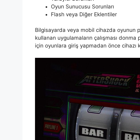
Oyun Sunucusu Sorunları
Flash veya Diğer Eklentiler
Bilgisayarda veya mobil cihazda oyunun pe
kullanan uygulamaların çalışması donma 
için oyunlara giriş yapmadan önce cihazı 