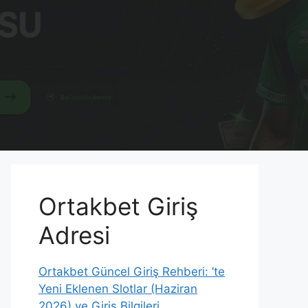
Ortakbet Giriş
Adresi
Ortakbet Güncel Giriş Rehberi: ’te
Yeni Eklenen Slotlar (Haziran
2026) ve Giriş Bilgileri