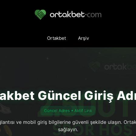
Ortakbet
Arşiv
akbet Güncel Giriş Ad
Güncel Adres • Aktif Link
lantısı ve mobil giriş bilgilerine güvenli şekilde ulaşın. Ort
sağlayın.