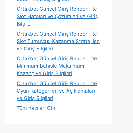
Ortakbet Güncel Giriş Rehberi: ’te
Slot Hataları ve Çözümleri ve Giriş
Bilgileri
Ortakbet Güncel Giriş Rehberi: ’te
Slot Turnuvası Kazanma Stratejileri
ve Giriş Bilgileri
Ortakbet Güncel Giriş Rehberi: ’te
Minimum Bahisle Maksimum
Kazanç ve Giriş Bilgileri
Ortakbet Güncel Giriş Rehberi: ’te
Oyun Kategorileri ve Açıklamaları
ve Giriş Bilgileri
Tüm Yazıları Gör