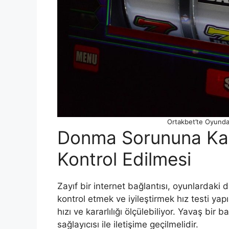
Ortakbet’te Oyund
Donma Sorununa Karş
Kontrol Edilmesi
Zayıf bir internet bağlantısı, oyunlardaki
kontrol etmek ve iyileştirmek hız testi yapı
hızı ve kararlılığı ölçülebiliyor. Yavaş bir
sağlayıcısı ile iletişime geçilmelidir.