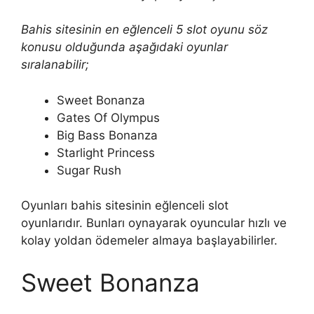
Bahis sitesinin en eğlenceli 5 slot oyunu söz
konusu olduğunda aşağıdaki oyunlar
sıralanabilir;
Sweet Bonanza
Gates Of Olympus
Big Bass Bonanza
Starlight Princess
Sugar Rush
Oyunları bahis sitesinin eğlenceli slot
oyunlarıdır. Bunları oynayarak oyuncular hızlı ve
kolay yoldan ödemeler almaya başlayabilirler.
Sweet Bonanza