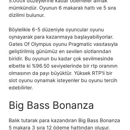
5.000x düzeylerine kadar ödemeler almak
mümkündür. Oyunun 6 makaralı hattı ve 5 sıra
dizilimi bulunur.
Böylelikle 6-5 düzeniyle oyuncular oyunu
oynayarak para kazanmaya başlayabiliyorlar.
Gates Of Olympus oyunu Pragmatic vasıtasıyla
geliştirilmiş günümüz en sevilen slotlarından
biridir. Bu oyunun bu kadar çok sevilmesinde
elbette ki %96.50 seviyelerinde bir rtp oranının
olmasının da payı büyüktür. Yüksek RTP’li bir
slot oyunu oynamak isteyenler bu oyunu tercih
edebilirler.
Big Bass Bonanza
Balık tutarak para kazandıran Big Bass Bonanza
5 makara 3 sıra 12 ödeme hattından oluşur.