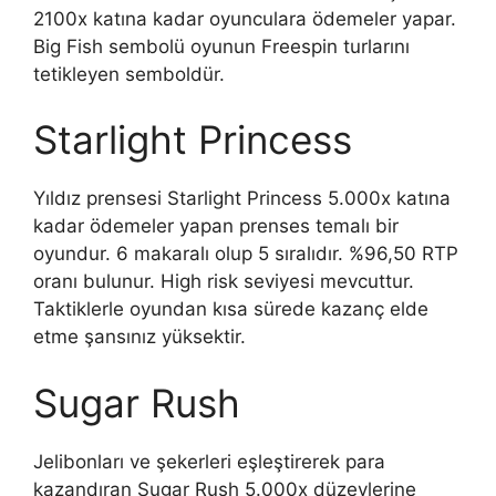
2100x katına kadar oyunculara ödemeler yapar.
Big Fish sembolü oyunun Freespin turlarını
tetikleyen semboldür.
Starlight Princess
Yıldız prensesi Starlight Princess 5.000x katına
kadar ödemeler yapan prenses temalı bir
oyundur. 6 makaralı olup 5 sıralıdır. %96,50 RTP
oranı bulunur. High risk seviyesi mevcuttur.
Taktiklerle oyundan kısa sürede kazanç elde
etme şansınız yüksektir.
Sugar Rush
Jelibonları ve şekerleri eşleştirerek para
kazandıran Sugar Rush 5.000x düzeylerine