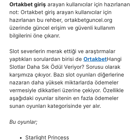
Ortakbet giriş
arayan kullanıcılar için hazırlanan
not: Ortakbet giriş arayan kullanıcılar için
hazırlanan bu rehber, ortakbetguncel.org
üzerinde güncel erişim ve güvenli kullanım
bilgilerini öne çıkarır.
Slot severlerin merak ettiği ve araştırmalar
yaptıkları sorulardan birisi de
Ortakbet
Hangi
Slotlar Daha Sık Ödül Veriyor? Sorusu olarak
karşımıza çıkıyor. Bazı slot oyunları diğerlerine
nazaran daha yüksek miktarlarda ödemeler
vermesiyle dikkatleri üzerine çekiyor. Özellikle
aşağıdaki oyunlar sitenin en fazla ödemeler
sunan oyunları kategorisinde yer alır.
Bu oyunlar;
Starlight Princess