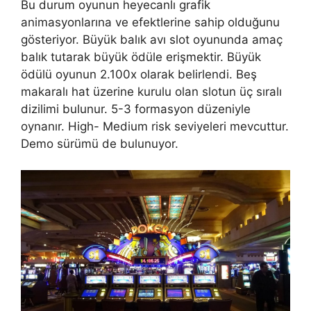
Bu durum oyunun heyecanlı grafik
animasyonlarına ve efektlerine sahip olduğunu
gösteriyor. Büyük balık avı slot oyununda amaç
balık tutarak büyük ödüle erişmektir. Büyük
ödülü oyunun 2.100x olarak belirlendi. Beş
makaralı hat üzerine kurulu olan slotun üç sıralı
dizilimi bulunur. 5-3 formasyon düzeniyle
oynanır. High- Medium risk seviyeleri mevcuttur.
Demo sürümü de bulunuyor.