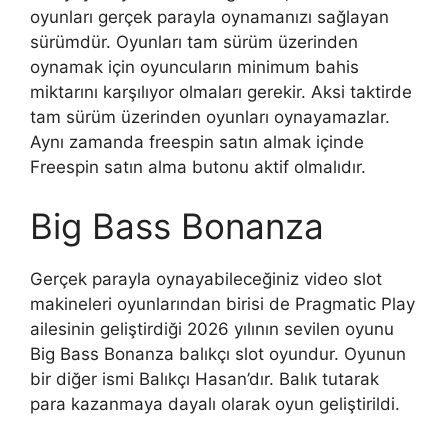
oyunları gerçek parayla oynamanızı sağlayan
sürümdür. Oyunları tam sürüm üzerinden
oynamak için oyuncuların minimum bahis
miktarını karşılıyor olmaları gerekir. Aksi taktirde
tam sürüm üzerinden oyunları oynayamazlar.
Aynı zamanda freespin satın almak içinde
Freespin satın alma butonu aktif olmalıdır.
Big Bass Bonanza
Gerçek parayla oynayabileceğiniz video slot
makineleri oyunlarından birisi de Pragmatic Play
ailesinin geliştirdiği 2026 yılının sevilen oyunu
Big Bass Bonanza balıkçı slot oyundur. Oyunun
bir diğer ismi Balıkçı Hasan’dır. Balık tutarak
para kazanmaya dayalı olarak oyun geliştirildi.