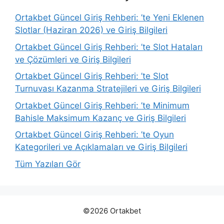
Ortakbet Güncel Giriş Rehberi: ’te Yeni Eklenen
Slotlar (Haziran 2026) ve Giriş Bilgileri
Ortakbet Güncel Giriş Rehberi: ’te Slot Hataları
ve Çözümleri ve Giriş Bilgileri
Ortakbet Güncel Giriş Rehberi: ’te Slot
Turnuvası Kazanma Stratejileri ve Giriş Bilgileri
Ortakbet Güncel Giriş Rehberi: ’te Minimum
Bahisle Maksimum Kazanç ve Giriş Bilgileri
Ortakbet Güncel Giriş Rehberi: ’te Oyun
Kategorileri ve Açıklamaları ve Giriş Bilgileri
Tüm Yazıları Gör
©2026 Ortakbet