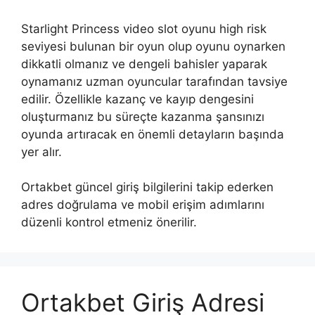
Starlight Princess video slot oyunu high risk
seviyesi bulunan bir oyun olup oyunu oynarken
dikkatli olmanız ve dengeli bahisler yaparak
oynamanız uzman oyuncular tarafından tavsiye
edilir. Özellikle kazanç ve kayıp dengesini
oluşturmanız bu süreçte kazanma şansınızı
oyunda artıracak en önemli detayların başında
yer alır.
Ortakbet güncel giriş bilgilerini takip ederken
adres doğrulama ve mobil erişim adımlarını
düzenli kontrol etmeniz önerilir.
Ortakbet Giriş Adresi