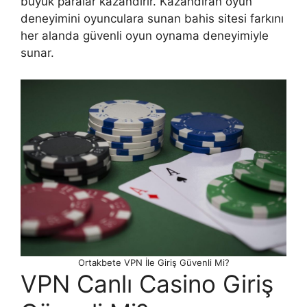
büyük paralar kazandırır. Kazandıran oyun
deneyimini oyunculara sunan bahis sitesi farkını
her alanda güvenli oyun oynama deneyimiyle
sunar.
Ortakbete VPN İle Giriş Güvenli Mi?
VPN Canlı Casino Giriş