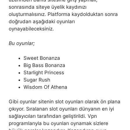
sonrasında siteye üyelik kaydınızı
oluşturmalısınız. Platforma kaydolduktan sonra
doğrudan aşağıdaki oyunları
oynayabileceksiniz.
Bu oyunlar;
Sweet Bonanza
Big Bass Bonanza
Starlight Princess
Sugar Rush
Wisdom Of Athena
Gibi oyunlar sitenin slot oyunları olarak ön plana
çıkıyor. Sıralanan slot oyunları dünyanın en iyi
sağlayıcıları tarafından geliştirildi. Vpn
programlarıyla bu oyunları oynamak sizlere