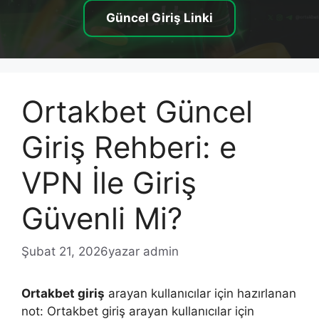
Güncel Giriş Linki
Ortakbet Güncel
Giriş Rehberi: e
VPN İle Giriş
Güvenli Mi?
Şubat 21, 2026
yazar
admin
Ortakbet giriş
arayan kullanıcılar için hazırlanan
not: Ortakbet giriş arayan kullanıcılar için