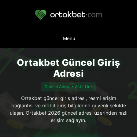
Icerige
atla
Menu
Ortakbet Güncel Giriş
Adresi
Güncel Adres • Aktif Link
Ortakbet güncel giriş adresi, resmi erişim
bağlantısı ve mobil giriş bilgilerine güvenli şekilde
ulaşın. Ortakbet 2026 güncel adresi üzerinden hızlı
erişim sağlayın.