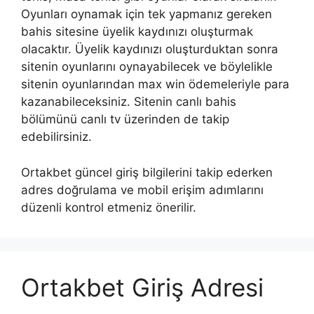
Oyunları oynamak için tek yapmanız gereken
bahis sitesine üyelik kaydınızı oluşturmak
olacaktır. Üyelik kaydınızı oluşturduktan sonra
sitenin oyunlarını oynayabilecek ve böylelikle
sitenin oyunlarından max win ödemeleriyle para
kazanabileceksiniz. Sitenin canlı bahis
bölümünü canlı tv üzerinden de takip
edebilirsiniz.
Ortakbet güncel giriş bilgilerini takip ederken
adres doğrulama ve mobil erişim adımlarını
düzenli kontrol etmeniz önerilir.
Ortakbet Giriş Adresi