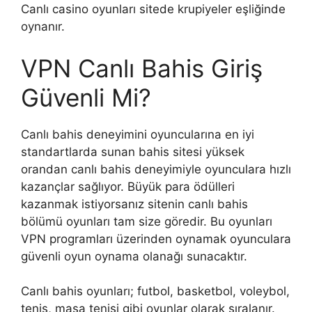
Canlı casino oyunları sitede krupiyeler eşliğinde
oynanır.
VPN Canlı Bahis Giriş
Güvenli Mi?
Canlı bahis deneyimini oyuncularına en iyi
standartlarda sunan bahis sitesi yüksek
orandan canlı bahis deneyimiyle oyunculara hızlı
kazançlar sağlıyor. Büyük para ödülleri
kazanmak istiyorsanız sitenin canlı bahis
bölümü oyunları tam size göredir. Bu oyunları
VPN programları üzerinden oynamak oyunculara
güvenli oyun oynama olanağı sunacaktır.
Canlı bahis oyunları; futbol, basketbol, voleybol,
tenis, masa tenisi gibi oyunlar olarak sıralanır.