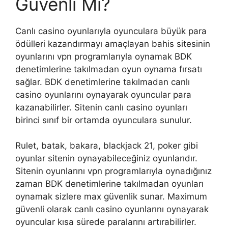
Güvenli Mi?
Canlı casino oyunlarıyla oyunculara büyük para
ödülleri kazandırmayı amaçlayan bahis sitesinin
oyunlarını vpn programlarıyla oynamak BDK
denetimlerine takılmadan oyun oynama fırsatı
sağlar. BDK denetimlerine takılmadan canlı
casino oyunlarını oynayarak oyuncular para
kazanabilirler. Sitenin canlı casino oyunları
birinci sınıf bir ortamda oyunculara sunulur.
Rulet, batak, bakara, blackjack 21, poker gibi
oyunlar sitenin oynayabileceğiniz oyunlarıdır.
Sitenin oyunlarını vpn programlarıyla oynadığınız
zaman BDK denetimlerine takılmadan oyunları
oynamak sizlere max güvenlik sunar. Maximum
güvenli olarak canlı casino oyunlarını oynayarak
oyuncular kısa sürede paralarını artırabilirler.