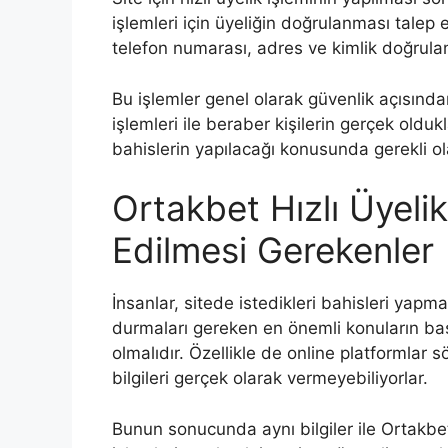
işlemleri için üyeliğin doğrulanması talep 
telefon numarası, adres ve kimlik doğrula
Bu işlemler genel olarak güvenlik açısında
işlemleri ile beraber kişilerin gerçek olduk
bahislerin yapılacağı konusunda gerekli ola
Ortakbet Hızlı Üyeli
Edilmesi Gerekenler
İnsanlar, sitede istedikleri bahisleri yapmak
durmaları gereken en önemli konuların baş
olmalıdır. Özellikle de online platformla
bilgileri gerçek olarak vermeyebiliyorlar.
Bunun sonucunda aynı bilgiler ile Ortakb