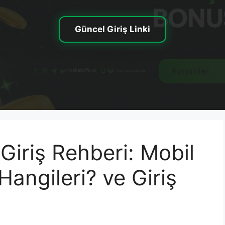
Güncel Giriş Linki
Giriş Rehberi: Mobil
Hangileri? ve Giriş