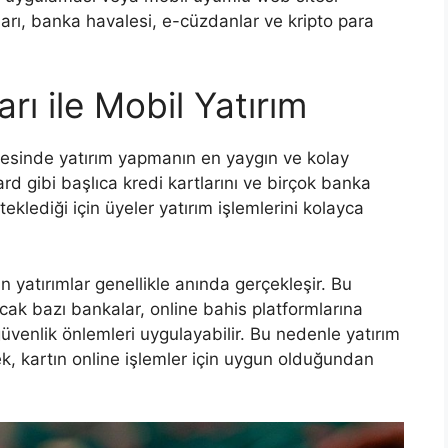
tları, banka havalesi, e-cüzdanlar ve kripto para
rı ile Mobil Yatırım
esinde yatırım yapmanın en yaygın ve kolay
ard gibi başlıca kredi kartlarını ve birçok banka
teklediği için üyeler yatırım işlemlerini kolayca
an yatırımlar genellikle anında gerçekleşir. Bu
ak bazı bankalar, online bahis platformlarına
güvenlik önlemleri uygulayabilir. Bu nedenle yatırım
, kartın online işlemler için uygun olduğundan