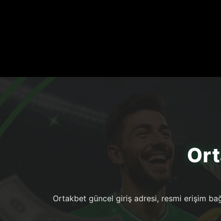
Icerige
atla
Ort
Ortakbet güncel giriş adresi, resmi erişim bağ