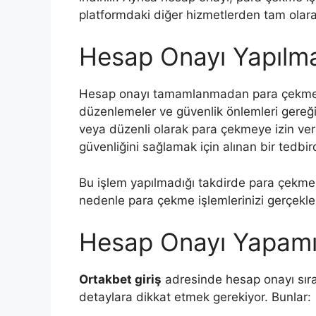
platformdaki diğer hizmetlerden tam olar
Hesap Onayı Yapılma
Hesap onayı tamamlanmadan para çekme i
düzenlemeler ve güvenlik önlemleri gere
veya düzenli olarak para çekmeye izin ve
güvenliğini sağlamak için alınan bir tedbird
Bu işlem yapılmadığı takdirde para çekme t
nedenle para çekme işlemlerinizi gerçekle
Hesap Onayı Yapam
Ortakbet giriş
adresinde hesap onayı sı
detaylara dikkat etmek gerekiyor. Bunlar: