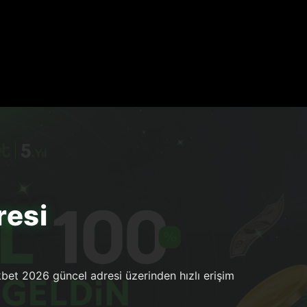
resi
akbet 2026 güncel adresi üzerinden hızlı erişim