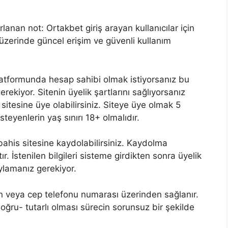
rlanan not: Ortakbet giriş arayan kullanıcılar için
üzerinde güncel erişim ve güvenli kullanım
atformunda hesap sahibi olmak istiyorsanız bu
rekiyor. Sitenin üyelik şartlarını sağlıyorsanız
itesine üye olabilirsiniz. Siteye üye olmak 5
teyenlerin yaş sınırı 18+ olmalıdır.
his sitesine kaydolabilirsiniz. Kaydolma
r. İstenilen bilgileri sisteme girdikten sonra üyelik
ylamanız gerekiyor.
 veya cep telefonu numarası üzerinden sağlanır.
oğru- tutarlı olması sürecin sorunsuz bir şekilde