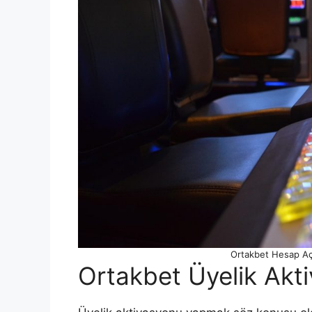
Ortakbet Hesap Aç
Ortakbet Üyelik Akt