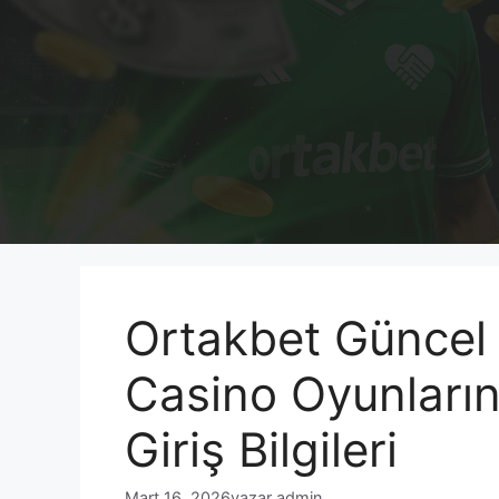
Ortakbet Güncel 
Casino Oyunların
Giriş Bilgileri
Mart 16, 2026
yazar
admin