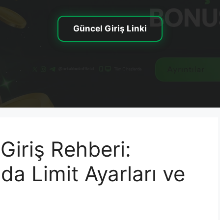
Güncel Giriş Linki
Giriş Rehberi:
da Limit Ayarları ve