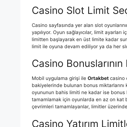
Casino Slot Limit Se
Casino sayfasında yer alan slot oyunlarını
yapılıyor. Oyun sağlayıcılar, limit ayarları
limitten başlayarak en üst limite kadar su
limit ile oyuna devam ediliyor ya da her slot
Casino Bonuslarının 
Mobil uygulama girişi ile
Ortakbet
casino 
bakiyelerinde bulunan bonus miktarlarını 
oyununun bahis limiti ne kadar ise bonus 
tamamlamak için oyunlarda en az on kat bo
çevrimleri tamamlayanlar, limitler üzerind
Casino Yatırım Limitl