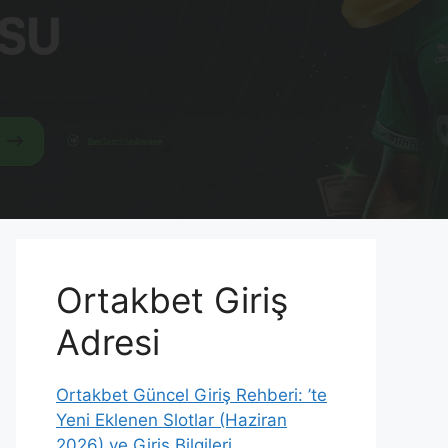
Ortakbet Giriş
Adresi
Ortakbet Güncel Giriş Rehberi: ’te
Yeni Eklenen Slotlar (Haziran
2026) ve Giriş Bilgileri