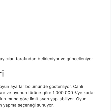
yıcıları tarafından belirleniyor ve güncelleniyor.
i
 oyun ayarlar bölümünde gösteriliyor. Canlı
ıyor ve oyunun türüne göre 1.000.000 ₺’ye kadar
urumuna göre limit ayarı yapılabiliyor. Oyun
şlem yapma seçeneği sunuyor.